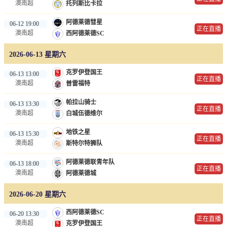
澳南超
托列斯比卡拉
阿德莱德彗星
06-12 19:00
正在直播
澳南超
西阿德莱德SC
2026-06-13 星期六
克罗伊登国王
06-13 13:00
正在直播
澳南超
普雷福特
帕拉山骑士
06-13 13:30
正在直播
澳南超
白城伍德维尔
地铁之星
06-13 15:30
正在直播
澳南超
斯特尔特狮队
阿德莱德联青年队
06-13 18:00
正在直播
澳南超
阿德莱德城
2026-06-20 星期六
西阿德莱德SC
06-20 13:30
正在直播
澳南超
克罗伊登国王