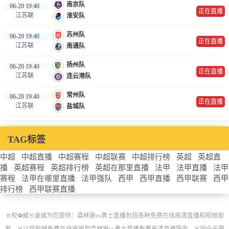
南京队
06-20 19:40
正在直播
江苏联
淮安队
苏州队
06-20 19:40
正在直播
江苏联
南通队
扬州队
06-20 19:40
正在直播
江苏联
连云港队
常州队
06-20 19:40
正在直播
江苏联
盐城队
TAG标签
中超
中超直播
中超赛程
中超联赛
中超排行榜
英超
英超直
播
英超赛程
英超排行榜
英超在那里直播
法甲
法甲直播
法甲
赛程
法甲在哪里直播
法甲强队
西甲
西甲直播
西甲联赛
西甲
排行榜
西甲联赛直播
♉️权⚽威♉️虔诚为您提供：森林狼vs勇士直播包括各种免费在线高清直播和视频观