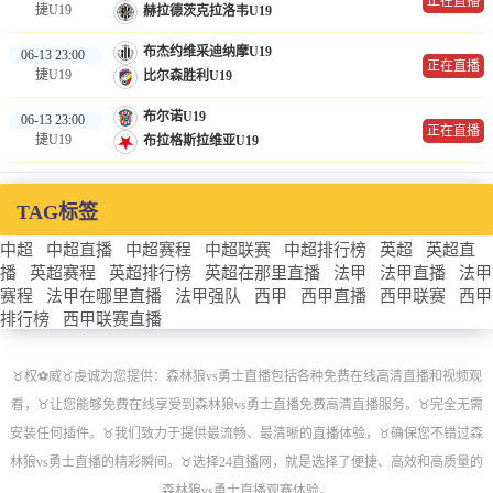
正在直播
捷U19
赫拉德茨克拉洛韦U19
布杰约维采迪纳摩U19
06-13 23:00
正在直播
捷U19
比尔森胜利U19
布尔诺U19
06-13 23:00
正在直播
捷U19
布拉格斯拉维亚U19
TAG标签
中超
中超直播
中超赛程
中超联赛
中超排行榜
英超
英超直
播
英超赛程
英超排行榜
英超在那里直播
法甲
法甲直播
法甲
赛程
法甲在哪里直播
法甲强队
西甲
西甲直播
西甲联赛
西甲
排行榜
西甲联赛直播
♉️权⚽威♉️虔诚为您提供：森林狼vs勇士直播包括各种免费在线高清直播和视频观
看，♉️让您能够免费在线享受到森林狼vs勇士直播免费高清直播服务。♉️完全无需
安装任何插件。♉️我们致力于提供最流畅、最清晰的直播体验，♉️确保您不错过森
林狼vs勇士直播的精彩瞬间。♉️选择24直播网，就是选择了便捷、高效和高质量的
森林狼vs勇士直播观赛体验。