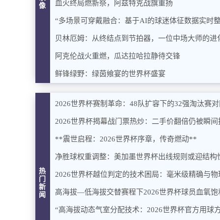
血火终局燃新祭，阿兹特克战旗重扬
像
“多场景可穿戴融合：基于AI的球迷体征数据实时
贝林厄姆：从终结点到节拍器，一位中场大师的进
阿克伦战火重燃，瓜达拉哈拉静待交锋
鲜锋绿野：绿茵飨宴的世界杯盛宴
2026世界杯赛制革命：48队扩容下的32强淘汰
2026世界杯揭幕战门票热炒：二手价翻倍仍被瞬间
**震世启程：2026世界杯序章，传奇燃动**
净胜球权重调整：美加墨世界杯出线规则或迎结构
热
2026世界杯越位判定的技术困局：毫米级精确与
门
新
闻
“高海拔动态气室分配技术：2026世界杯官方用球方