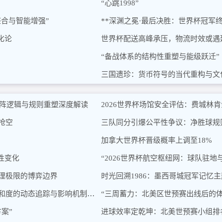
“心跳1998”
整合与智能增强”
**深渊之冕·最后决胜：世界杯冠军终
化论
世界杯配送高峰承压，物流时效或遇
“备战体系的结构性重塑与能级跃迁”
三国遗珍：货币符号的当代重构与文
赛对阵逻辑与规则重塑深度解读
2026世界杯场馆安全评估：费城林
抢空
三队同分引爆公平性争议：净胜球规
加拿大世界杯晋级概率上调至18%
性变化
“2026世界杯航空枢纽网：球队驻地
物理极限的博弈边界
时光回溯1986：墨西哥城冠军记忆
高海拔—低海拔交替赛程下2026世界杯球员血氧饱和度的动态追踪与影响机制分析
“三周蓄力：北美区世预赛出线后的体
案”
进球效率定乾坤：北美世预赛小组排