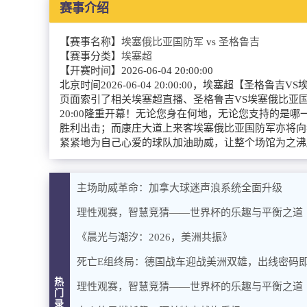
赛事介绍
【赛事名称】
埃塞俄比亚国防军
vs
圣格鲁吉
【赛事分类】
埃塞超
【开赛时间】
2026-06-04 20:00:00
北京时间2026-06-04 20:00:00，埃塞超
页面索引了相关埃塞超直播、圣格鲁吉VS埃塞俄比亚国
20:00隆重开幕！无论您身在何地，无论您支持的
胜利出击；而康庄大道上来客埃塞俄比亚国防军亦将向
紧紧地为自己心爱的球队加油助威，让整个场馆为之沸
主场助威革命：加拿大球迷声浪系统全面升级
理性观赛，智慧竞猜——世界杯的乐趣与平衡之道
《晨光与潮汐：2026，美洲共振》
死亡E组终局：德国战车迎战美洲双雄，出线密码
热
理性观赛，智慧竞猜——世界杯的乐趣与平衡之道
门
录