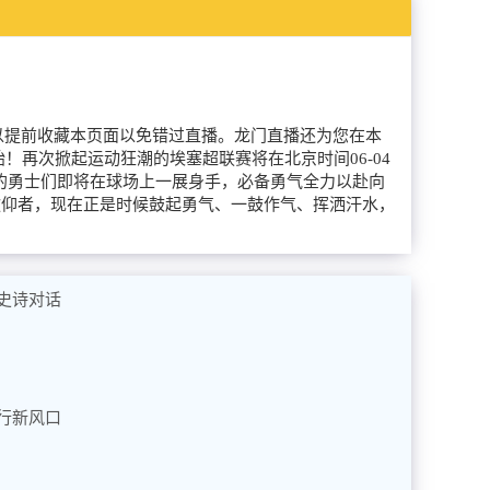
朋友可以提前收藏本页面以免错过直播。龙门直播还为您在本
再次掀起运动狂潮的埃塞超联赛将在北京时间06-04
队的勇士们即将在球场上一展身手，必备勇气全力以赴向
敬仰者，现在正是时候鼓起勇气、一鼓作气、挥洒汗水，
史诗对话
行新风口