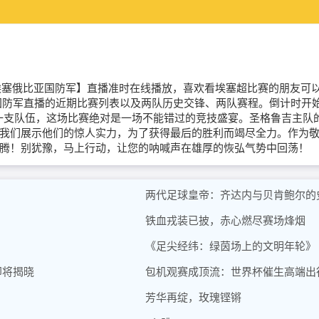
【圣格鲁吉VS埃塞俄比亚国防军】直播准时在线播放，喜欢看埃塞超比赛的
防军直播的近期比赛列表以及两队历史交锋、两队赛程。倒计时开始！
是哪一支队伍，这场比赛绝对是一场不能错过的竞技盛宴。圣格鲁吉主
我们展示他们的惊人实力，为了获得最后的胜利而竭尽全力。作为
腾！别犹豫，马上行动，让您的呐喊声在雄厚的恢弘气势中回荡！
两代足球皇帝：齐达内与贝肯鲍尔的
铁血戎装已披，赤心燃尽赛场烽烟
《足尖经纬：绿茵场上的文明年轮》
即将揭晓
包机观赛成顶流：世界杯催生高端出
芳华再绽，玫瑰铿锵