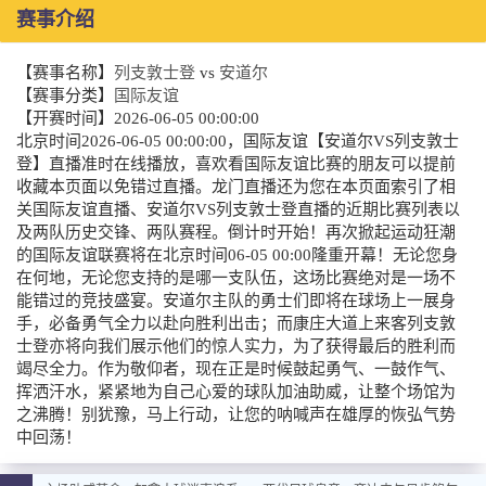
赛事介绍
【赛事名称】
列支敦士登
vs
安道尔
【赛事分类】
国际友谊
【开赛时间】
2026-06-05 00:00:00
北京时间2026-06-05 00:00:00，国际友谊【安道尔VS列支敦士
登】直播准时在线播放，喜欢看国际友谊比赛的朋友可以提前
收藏本页面以免错过直播。龙门直播还为您在本页面索引了相
关国际友谊直播、安道尔VS列支敦士登直播的近期比赛列表以
及两队历史交锋、两队赛程。倒计时开始！再次掀起运动狂潮
的国际友谊联赛将在北京时间06-05 00:00隆重开幕！无论您身
在何地，无论您支持的是哪一支队伍，这场比赛绝对是一场不
能错过的竞技盛宴。安道尔主队的勇士们即将在球场上一展身
手，必备勇气全力以赴向胜利出击；而康庄大道上来客列支敦
士登亦将向我们展示他们的惊人实力，为了获得最后的胜利而
竭尽全力。作为敬仰者，现在正是时候鼓起勇气、一鼓作气、
挥洒汗水，紧紧地为自己心爱的球队加油助威，让整个场馆为
之沸腾！别犹豫，马上行动，让您的呐喊声在雄厚的恢弘气势
中回荡！