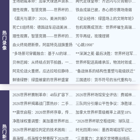
主场助威革命：加拿大球迷声浪系统全面升级
两代足球皇帝：齐达内与贝肯鲍尔的史诗对话
理性观赛，智慧竞猜——世界杯的乐趣与平衡之道
铁血戎装已披，赤心燃尽赛场烽烟
《晨光与潮汐：2026，美洲共振》
《足尖经纬：绿茵场上的文明年轮》
死亡E组终局：德国战车迎战美洲双雄，出线密码即将揭晓
包机观赛成顶流：世界杯催生高端出行新风口
热
理性观赛，智慧竞猜——世界杯的乐趣与平衡之道
芳华再绽，玫瑰铿锵
门
录
血火终局燃新祭，阿兹特克战旗重扬
“心跳1998”
像
“多场景可穿戴融合：基于AI的球迷体征数据实时整合与智能增强”
**深渊之冕·最后决胜：世界杯冠军终章**
贝林厄姆：从终结点到节拍器，一位中场大师的进化论
世界杯配送高峰承压，物流时效或遇延迟挑战
阿克伦战火重燃，瓜达拉哈拉静待交锋
“备战体系的结构性重塑与能级跃迁”
鲜锋绿野：绿茵飨宴的世界杯盛宴
三国遗珍：货币符号的当代重构与文化价值再生
2026世界杯赛制革命：48队扩容下的32强淘汰赛对阵逻辑与规则重塑深度解读
2026世界杯场馆安全评估：费城林肯金融球场观众疏散通道宽度合规性深度分析
2026世界杯揭幕战门票热炒：二手价翻倍仍被瞬间抢空
三队同分引爆公平性争议：净胜球规则再遭质疑
**震世启程：2026世界杯序章，传奇燃动**
加拿大世界杯晋级概率上调至18%
净胜球权重调整：美加墨世界杯出线规则或迎结构性变化
“2026世界杯航空枢纽网：球队驻地与赛场的快速衔接设计”
热
2026世界杯越位判定的技术困局：毫米级精确与物理极限的博弈边界
时光回溯1986：墨西哥城冠军记忆主题民宿，重燃你的世界杯情怀
门
新
高海拔—低海拔交替赛程下2026世界杯球员血氧饱和度的动态追踪与影响机制分析
“三周蓄力：北美区世预赛出线后的体能优化策略”