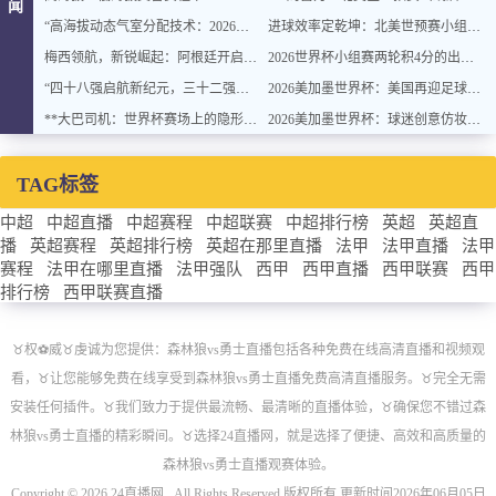
闻
“高海拔动态气室分配技术：2026世界杯官方用球方案”
进球效率定乾坤：北美世预赛小组排名背后的转化率密码
梅西领航，新锐崛起：阿根廷开启卫冕新征程
2026世界杯小组赛两轮积4分的出线概率与晋级稳定性分析
“四十八强启航新纪元，三十二强封存旧章：2026世界杯重塑格局”
2026美加墨世界杯：美国再迎足球盛宴
**大巴司机：世界杯赛场上的隐形战术指挥官与极限驾驶训练**
2026美加墨世界杯：球迷创意仿妆致敬球星
TAG标签
中超
中超直播
中超赛程
中超联赛
中超排行榜
英超
英超直
播
英超赛程
英超排行榜
英超在那里直播
法甲
法甲直播
法甲
赛程
法甲在哪里直播
法甲强队
西甲
西甲直播
西甲联赛
西甲
排行榜
西甲联赛直播
♉️权⚽威♉️虔诚为您提供：森林狼vs勇士直播包括各种免费在线高清直播和视频观
看，♉️让您能够免费在线享受到森林狼vs勇士直播免费高清直播服务。♉️完全无需
安装任何插件。♉️我们致力于提供最流畅、最清晰的直播体验，♉️确保您不错过森
林狼vs勇士直播的精彩瞬间。♉️选择24直播网，就是选择了便捷、高效和高质量的
森林狼vs勇士直播观赛体验。
Copyright © 2026 24直播网 . All Rights Reserved 版权所有 更新时间2026年06月05日