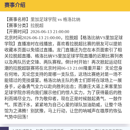
赛事介绍
【赛事名称】
里加足球学院
vs
格洛比纳
【赛事分类】
拉脱超
【开赛时间】
2026-06-13 21:00:00
北京时间2026-06-13 21:00:00，拉脱超【格洛比纳VS里加足球
学院】直播准时在线播放，喜欢看拉脱超比赛的朋友可以提前
收藏本页面以免错过直播。龙门直播还为您在本页面索引了相
关拉脱超直播、格洛比纳VS里加足球学院直播的近期比赛列表
以及两队历史交锋、两队赛程。倒计时开始！再次掀起运动狂
潮的拉脱超联赛将在北京时间06-13 21:00隆重开幕！无论您身
在何地，无论您支持的是哪一支队伍，这场比赛绝对是一场不
能错过的竞技盛宴。格洛比纳主队的勇士们即将在球场上一展
身手，必备勇气全力以赴向胜利出击；而康庄大道上来客里加
足球学院亦将向我们展示他们的惊人实力，为了获得最后的胜
利而竭尽全力。作为敬仰者，现在正是时候鼓起勇气、一鼓作
气、挥洒汗水，紧紧地为自己心爱的球队加油助威，让整个场
馆为之沸腾！别犹豫，马上行动，让您的呐喊声在雄厚的恢弘
气势中回荡！