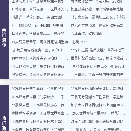
主场助威革命：加拿大球迷声浪系统全面升级
两代足球皇帝：齐达内与贝肯鲍尔的史诗对话
理性观赛，智慧竞猜——世界杯的乐趣与平衡之道
铁血戎装已披，赤心燃尽赛场烽烟
《晨光与潮汐：2026，美洲共振》
《足尖经纬：绿茵场上的文明年轮》
死亡E组终局：德国战车迎战美洲双雄，出线密码即将揭晓
包机观赛成顶流：世界杯催生高端出行新风口
热
理性观赛，智慧竞猜——世界杯的乐趣与平衡之道
芳华再绽，玫瑰铿锵
门
录
血火终局燃新祭，阿兹特克战旗重扬
“心跳1998”
像
“多场景可穿戴融合：基于AI的球迷体征数据实时整合与智能增强”
**深渊之冕·最后决胜：世界杯冠军终章**
贝林厄姆：从终结点到节拍器，一位中场大师的进化论
世界杯配送高峰承压，物流时效或遇延迟挑战
阿克伦战火重燃，瓜达拉哈拉静待交锋
“备战体系的结构性重塑与能级跃迁”
鲜锋绿野：绿茵飨宴的世界杯盛宴
三国遗珍：货币符号的当代重构与文化价值再生
2026世界杯赛制革命：48队扩容下的32强淘汰赛对阵逻辑与规则重塑深度解读
2026世界杯场馆安全评估：费城林肯金融球场观众疏散通道宽度合规性深度分析
2026世界杯揭幕战门票热炒：二手价翻倍仍被瞬间抢空
三队同分引爆公平性争议：净胜球规则再遭质疑
**震世启程：2026世界杯序章，传奇燃动**
加拿大世界杯晋级概率上调至18%
净胜球权重调整：美加墨世界杯出线规则或迎结构性变化
“2026世界杯航空枢纽网：球队驻地与赛场的快速衔接设计”
热
2026世界杯越位判定的技术困局：毫米级精确与物理极限的博弈边界
时光回溯1986：墨西哥城冠军记忆主题民宿，重燃你的世界杯情怀
门
新
高海拔—低海拔交替赛程下2026世界杯球员血氧饱和度的动态追踪与影响机制分析
“三周蓄力：北美区世预赛出线后的体能优化策略”