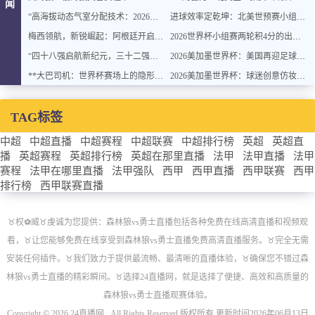
闻
“高海拔动态气室分配技术：2026世界杯官方用球方案”
进球效率定乾坤：北美世预赛小组排名背后的转化率密码
梅西领航，新锐崛起：阿根廷开启卫冕新征程
2026世界杯小组赛两轮积4分的出线概率与晋级稳定性分析
“四十八强启航新纪元，三十二强封存旧章：2026世界杯重塑格局”
2026美加墨世界杯：美国再迎足球盛宴
**大巴司机：世界杯赛场上的隐形战术指挥官与极限驾驶训练**
2026美加墨世界杯：球迷创意仿妆致敬球星
TAG标签
中超
中超直播
中超赛程
中超联赛
中超排行榜
英超
英超直
播
英超赛程
英超排行榜
英超在那里直播
法甲
法甲直播
法甲
赛程
法甲在哪里直播
法甲强队
西甲
西甲直播
西甲联赛
西甲
排行榜
西甲联赛直播
♉️权⚽威♉️虔诚为您提供：森林狼vs勇士直播包括各种免费在线高清直播和视频观
看，♉️让您能够免费在线享受到森林狼vs勇士直播免费高清直播服务。♉️完全无需
安装任何插件。♉️我们致力于提供最流畅、最清晰的直播体验，♉️确保您不错过森
林狼vs勇士直播的精彩瞬间。♉️选择24直播网，就是选择了便捷、高效和高质量的
森林狼vs勇士直播观赛体验。
Copyright © 2026 24直播网 . All Rights Reserved 版权所有 更新时间2026年06月13日