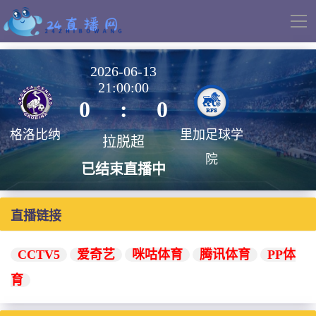
导
航
2026-06-13
21:00:00
0
:
0
格洛比纳
里加足球学
拉脱超
院
已结束直播中
直播链接
CCTV5
爱奇艺
咪咕体育
腾讯体育
PP体
育