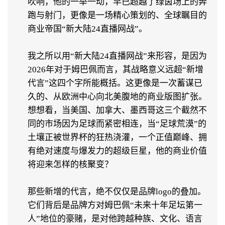
吹响，他的一举一动，早已超越了绿茵场上的奔
跑与射门，更像是一场精心策划的、全球瞩目的
商业帝国“新大陆24直播网战”。
我之所以用“新大陆24直播网战”来形容，是因为
2026年对于姆巴佩而言，其战略意义远超“新增
代言”这四个字所能概括。这更像是一次蓄谋已
久的、从欧洲中心向北美腹地的商业版图扩张。
想想看，当美国、加拿大、墨西哥这三个截然不
同的市场因为足球而紧密相连，当“足球荒漠”的
土壤正被世界杯的狂热浇灌，一个正值巅峰、拥
有绝对速度与爆发力的超级巨星，他的商业价值
将迎来怎样的核聚变？
那些新增的代言，绝不仅仅是品牌logo的叠加。
它们背后是品牌方对姆巴佩“未来十年足坛第一
人”地位的豪赌，是对他跨越种族、文化、语言