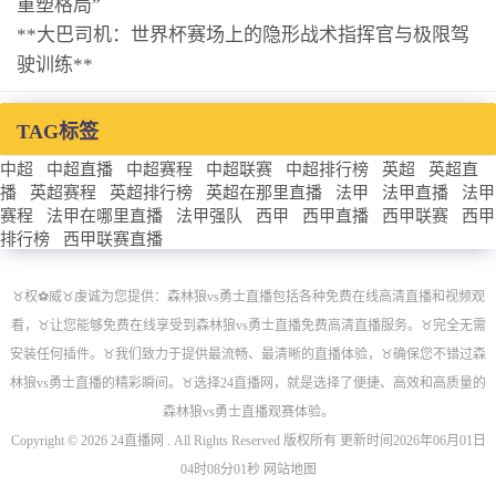
重塑格局”
**大巴司机：世界杯赛场上的隐形战术指挥官与极限驾
驶训练**
TAG标签
中超
中超直播
中超赛程
中超联赛
中超排行榜
英超
英超直
播
英超赛程
英超排行榜
英超在那里直播
法甲
法甲直播
法甲
赛程
法甲在哪里直播
法甲强队
西甲
西甲直播
西甲联赛
西甲
排行榜
西甲联赛直播
♉️权⚽威♉️虔诚为您提供：森林狼vs勇士直播包括各种免费在线高清直播和视频观
看，♉️让您能够免费在线享受到森林狼vs勇士直播免费高清直播服务。♉️完全无需
安装任何插件。♉️我们致力于提供最流畅、最清晰的直播体验，♉️确保您不错过森
林狼vs勇士直播的精彩瞬间。♉️选择24直播网，就是选择了便捷、高效和高质量的
森林狼vs勇士直播观赛体验。
Copyright © 2026 24直播网 . All Rights Reserved 版权所有 更新时间2026年06月01日
04时08分01秒
网站地图