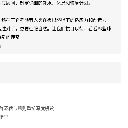
适应顾问，制定详细的补水、休息和恢复计划。
，还在于它考验着人类在极限环境下的适应力和创造力。
战胜对手，更要征服自然。让我们拭目以待，看看哪些球
写新的传奇。
窗
赛对阵逻辑与规则重塑深度解读
抢空