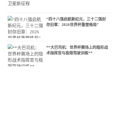
“四十八强启航新纪元，三十二强封
存旧章：2026世界杯重塑格局”
**大巴司机：世界杯赛场上的隐形战
术指挥官与极限驾驶训练**