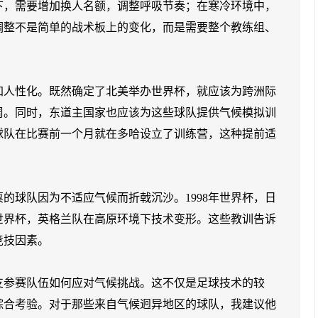
下，需要增加换人名额，调整呼吸节奏；在寒冷环境中，
调整不是简单的战术板上的变化，而是需要整个教练组、
加人性化。既然确定了北美举办世界杯，就应该为跨洲际
周。同时，东道主国家也应该为这些球队提供气候模拟训
多球队在比赛前一个月就在多哈设立了训练营，这种提前适
的球队因为不适应气候而折戟沉沙。1998年世界杯，日
非世界杯，英格兰队在高原环境下技术变形。这些教训告诉
竞技因素。
各支参赛队伍如何应对气候挑战。这不仅是足球技术的较
综合考验。对于那些来自气候迥异地区的球队，我建议他