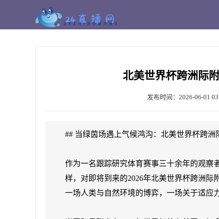
北美世界杯跨洲际
发布时间：2026-06-01 03
## 当绿茵场遇上气候鸿沟：北美世界杯跨
作为一名跟踪研究体育赛事三十余年的观察
样，对即将到来的2026年北美世界杯跨洲
一场人类与自然环境的博弈，一场关于适应