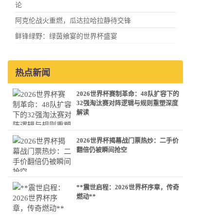
论
阿克伦战火重燃，瓜达拉哈拉静待交锋
鲜锋绿野：绿茵飨宴的世界杯盛宴
热点新闻
2026世界杯赛制革命：48队扩容下的
32强淘汰赛对阵逻辑与规则重塑深度
解读
2026世界杯揭幕战门票热炒：二手价
翻倍仍被瞬间抢空
**震世启程：2026世界杯序章，传奇
燃动**