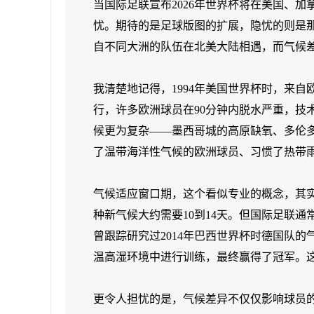
当国际足联宣布2026年世界杯将在美国、
忧。期待的是足球版图的扩展，隐忧的则是那
自不同大洲的队伍在北美大陆相遇，而气候
我清楚地记得，1994年美国世界杯时，来
行，许多欧洲球员在90分钟内脱水严重，技
候更为复杂——墨西哥城的高原缺氧、多伦
了温带海洋性气候的欧洲球员、习惯了热带
气候适应窗口期，这个看似专业的概念，其
种新气候大约需要10到14天。但国际足联
曾跟踪研究过2014年巴西世界杯时德国队
温高湿环境中进行训练，最终赢得了冠军。
更令人担忧的是，气候差异不仅仅影响球员