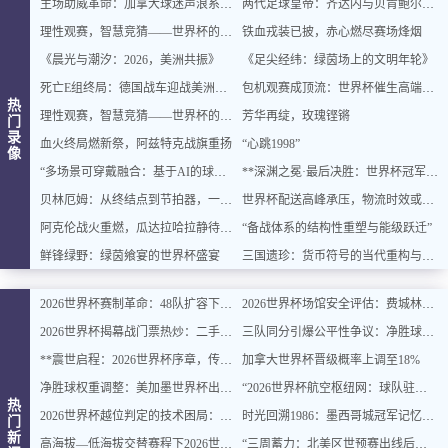
主场助威革命：加拿大球迷声浪系统全面升级
两代足球皇帝：齐达内与贝肯鲍尔的史诗对话
理性观赛，智慧竞猜——世界杯的乐趣与平衡之道
铁血戎装已披，赤心燃尽赛场烽烟
《晨光与潮汐：2026，美洲共振》
《足尖经纬：绿茵场上的文明年轮》
死亡E组终局：德国战车迎战美洲双雄，出线密码即将揭晓
包机观赛成顶流：世界杯催生高端出行新风口
热
理性观赛，智慧竞猜——世界杯的乐趣与平衡之道
芳华再绽，玫瑰铿锵
门
录
血火终局燃新祭，阿兹特克战旗重扬
“心跳1998”
像
“多场景可穿戴融合：基于AI的球迷体征数据实时整合与智能增强”
**深渊之冕·最后决胜：世界杯冠军终章**
贝林厄姆：从终结点到节拍器，一位中场大师的进化论
世界杯配送高峰承压，物流时效或遇延迟挑战
阿克伦战火重燃，瓜达拉哈拉静待交锋
“备战体系的结构性重塑与能级跃迁”
鲜锋绿野：绿茵飨宴的世界杯盛宴
三国遗珍：货币符号的当代重构与文化价值再生
2026世界杯赛制革命：48队扩容下的32强淘汰赛对阵逻辑与规则重塑深度解读
2026世界杯场馆安全评估：费城林肯金融球场观众疏散通道宽度合规性深度分析
2026世界杯揭幕战门票热炒：二手价翻倍仍被瞬间抢空
三队同分引爆公平性争议：净胜球规则再遭质疑
**震世启程：2026世界杯序章，传奇燃动**
加拿大世界杯晋级概率上调至18%
净胜球权重调整：美加墨世界杯出线规则或迎结构性变化
“2026世界杯航空枢纽网：球队驻地与赛场的快速衔接设计”
热
2026世界杯越位判定的技术困局：毫米级精确与物理极限的博弈边界
时光回溯1986：墨西哥城冠军记忆主题民宿，重燃你的世界杯情怀
门
新
高海拔—低海拔交替赛程下2026世界杯球员血氧饱和度的动态追踪与影响机制分析
“三周蓄力：北美区世预赛出线后的体能优化策略”