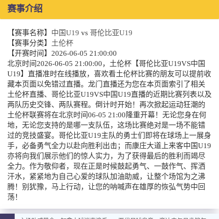
赛事介绍
【赛事名称】
中国U19
vs
哥伦比亚U19
【赛事分类】
土伦杯
【开赛时间】
2026-06-05 21:00:00
北京时间2026-06-05 21:00:00，土伦杯【哥伦比亚U19VS中国
U19】直播准时在线播放，喜欢看土伦杯比赛的朋友可以提前收
藏本页面以免错过直播。龙门直播还为您在本页面索引了相关
土伦杯直播、哥伦比亚U19VS中国U19直播的近期比赛列表以及
两队历史交锋、两队赛程。倒计时开始！再次掀起运动狂潮的
土伦杯联赛将在北京时间06-05 21:00隆重开幕！无论您身在何
地，无论您支持的是哪一支队伍，这场比赛绝对是一场不能错
过的竞技盛宴。哥伦比亚U19主队的勇士们即将在球场上一展身
手，必备勇气全力以赴向胜利出击；而康庄大道上来客中国U19
亦将向我们展示他们的惊人实力，为了获得最后的胜利而竭尽
全力。作为敬仰者，现在正是时候鼓起勇气、一鼓作气、挥洒
汗水，紧紧地为自己心爱的球队加油助威，让整个场馆为之沸
腾！别犹豫，马上行动，让您的呐喊声在雄厚的恢弘气势中回
荡！