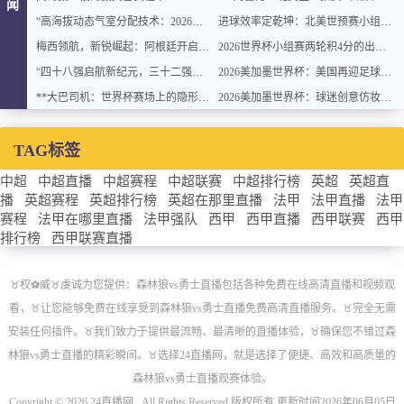
闻
“高海拔动态气室分配技术：2026世界杯官方用球方案”
进球效率定乾坤：北美世预赛小组排名背后的转化率密码
梅西领航，新锐崛起：阿根廷开启卫冕新征程
2026世界杯小组赛两轮积4分的出线概率与晋级稳定性分析
“四十八强启航新纪元，三十二强封存旧章：2026世界杯重塑格局”
2026美加墨世界杯：美国再迎足球盛宴
**大巴司机：世界杯赛场上的隐形战术指挥官与极限驾驶训练**
2026美加墨世界杯：球迷创意仿妆致敬球星
TAG标签
中超
中超直播
中超赛程
中超联赛
中超排行榜
英超
英超直
播
英超赛程
英超排行榜
英超在那里直播
法甲
法甲直播
法甲
赛程
法甲在哪里直播
法甲强队
西甲
西甲直播
西甲联赛
西甲
排行榜
西甲联赛直播
♉️权⚽威♉️虔诚为您提供：森林狼vs勇士直播包括各种免费在线高清直播和视频观
看，♉️让您能够免费在线享受到森林狼vs勇士直播免费高清直播服务。♉️完全无需
安装任何插件。♉️我们致力于提供最流畅、最清晰的直播体验，♉️确保您不错过森
林狼vs勇士直播的精彩瞬间。♉️选择24直播网，就是选择了便捷、高效和高质量的
森林狼vs勇士直播观赛体验。
Copyright © 2026 24直播网 . All Rights Reserved 版权所有 更新时间2026年06月05日