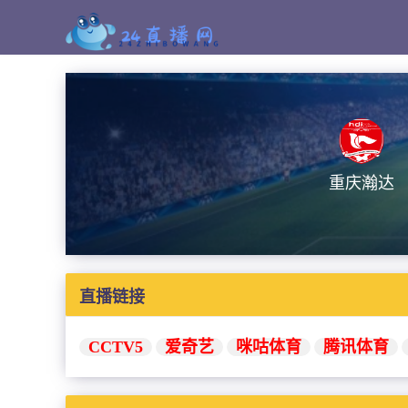
重庆瀚达
直播链接
CCTV5
爱奇艺
咪咕体育
腾讯体育