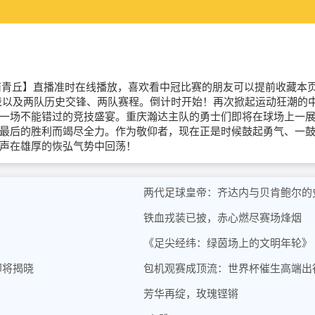
重庆瀚达VS云南青丘】直播准时在线播放，喜欢看中冠比赛的朋友可以提前
及两队历史交锋、两队赛程。倒计时开始！再次掀起运动狂潮的中冠联赛
一场不能错过的竞技盛宴。重庆瀚达主队的勇士们即将在球场上一
最后的胜利而竭尽全力。作为敬仰者，现在正是时候鼓起勇气、一
声在雄厚的恢弘气势中回荡！
两代足球皇帝：齐达内与贝肯鲍尔的
铁血戎装已披，赤心燃尽赛场烽烟
《足尖经纬：绿茵场上的文明年轮》
即将揭晓
包机观赛成顶流：世界杯催生高端出
芳华再绽，玫瑰铿锵