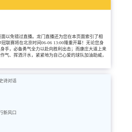
收藏本页面以免错过直播。龙门直播还为您在本页面索引了相
将在北京时间06-06 13:00隆重开幕！无论您身
展身手，必备勇气全力以赴向胜利出击；而康庄大道上来
鼓作气、挥洒汗水，紧紧地为自己心爱的球队加油助威，
史诗对话
行新风口