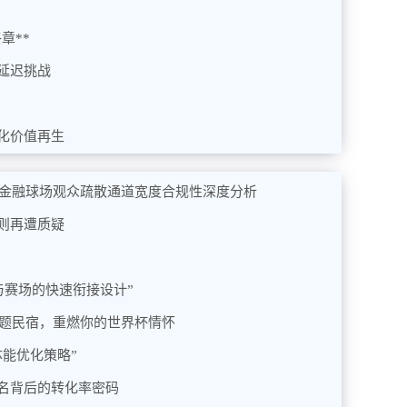
章**
延迟挑战
化价值再生
肯金融球场观众疏散通道宽度合规性深度分析
则再遭质疑
与赛场的快速衔接设计”
主题民宿，重燃你的世界杯情怀
能优化策略”
名背后的转化率密码