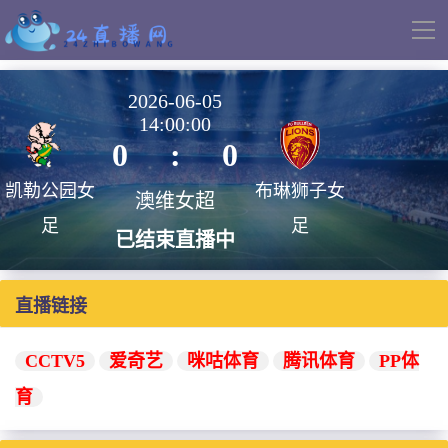
导
航
2026-06-05
14:00:00
0
:
0
凯勒公园女
布琳狮子女
澳维女超
足
足
已结束直播中
直播链接
CCTV5
爱奇艺
咪咕体育
腾讯体育
PP体
育