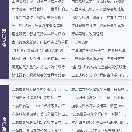
主场助威革命：加拿大球迷声浪系统全面升级
两代足球皇帝：齐达内与贝肯鲍尔的史诗对话
理性观赛，智慧竞猜——世界杯的乐趣与平衡之道
铁血戎装已披，赤心燃尽赛场烽烟
《晨光与潮汐：2026，美洲共振》
《足尖经纬：绿茵场上的文明年轮》
死亡E组终局：德国战车迎战美洲双雄，出线密码即将揭晓
包机观赛成顶流：世界杯催生高端出行新风口
热
理性观赛，智慧竞猜——世界杯的乐趣与平衡之道
芳华再绽，玫瑰铿锵
门
录
血火终局燃新祭，阿兹特克战旗重扬
“心跳1998”
像
“多场景可穿戴融合：基于AI的球迷体征数据实时整合与智能增强”
**深渊之冕·最后决胜：世界杯冠军终章**
贝林厄姆：从终结点到节拍器，一位中场大师的进化论
世界杯配送高峰承压，物流时效或遇延迟挑战
阿克伦战火重燃，瓜达拉哈拉静待交锋
“备战体系的结构性重塑与能级跃迁”
鲜锋绿野：绿茵飨宴的世界杯盛宴
三国遗珍：货币符号的当代重构与文化价值再生
2026世界杯赛制革命：48队扩容下的32强淘汰赛对阵逻辑与规则重塑深度解读
2026世界杯场馆安全评估：费城林肯金融球场观众疏散通道宽度合规性深度分析
2026世界杯揭幕战门票热炒：二手价翻倍仍被瞬间抢空
三队同分引爆公平性争议：净胜球规则再遭质疑
**震世启程：2026世界杯序章，传奇燃动**
加拿大世界杯晋级概率上调至18%
净胜球权重调整：美加墨世界杯出线规则或迎结构性变化
“2026世界杯航空枢纽网：球队驻地与赛场的快速衔接设计”
热
2026世界杯越位判定的技术困局：毫米级精确与物理极限的博弈边界
时光回溯1986：墨西哥城冠军记忆主题民宿，重燃你的世界杯情怀
门
新
高海拔—低海拔交替赛程下2026世界杯球员血氧饱和度的动态追踪与影响机制分析
“三周蓄力：北美区世预赛出线后的体能优化策略”