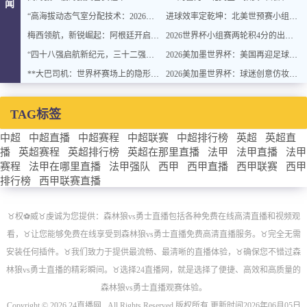
闻
“高海拔动态气室分配技术：2026世界杯官方用球方案”
进球效率定乾坤：北美世预赛小组排名背后的转化率密码
梅西领航，新锐崛起：阿根廷开启卫冕新征程
2026世界杯小组赛两轮积4分的出线概率与晋级稳定性分析
“四十八强启航新纪元，三十二强封存旧章：2026世界杯重塑格局”
2026美加墨世界杯：美国再迎足球盛宴
**大巴司机：世界杯赛场上的隐形战术指挥官与极限驾驶训练**
2026美加墨世界杯：球迷创意仿妆致敬球星
TAG标签
中超
中超直播
中超赛程
中超联赛
中超排行榜
英超
英超直
播
英超赛程
英超排行榜
英超在那里直播
法甲
法甲直播
法甲
赛程
法甲在哪里直播
法甲强队
西甲
西甲直播
西甲联赛
西甲
排行榜
西甲联赛直播
♉️权⚽威♉️虔诚为您提供：森林狼vs勇士直播包括各种免费在线高清直播和视频观
看，♉️让您能够免费在线享受到森林狼vs勇士直播免费高清直播服务。♉️完全无需
安装任何插件。♉️我们致力于提供最流畅、最清晰的直播体验，♉️确保您不错过森
林狼vs勇士直播的精彩瞬间。♉️选择24直播网，就是选择了便捷、高效和高质量的
森林狼vs勇士直播观赛体验。
Copyright © 2026 24直播网 . All Rights Reserved 版权所有 更新时间2026年06月05日