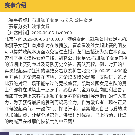
赛事介绍
【赛事名称】
布琳狮子女足
vs
凯勒公园女足
【赛事分类】
澳维女超
【开赛时间】
2026-06-05 14:00:00
北京时间2026-06-05 14:00:00，澳维女超【凯勒公园女足VS布
琳狮子女足】直播准时在线播放，喜欢看澳维女超比赛的朋友
可以提前收藏本页面以免错过直播。龙门直播还为您在本页面
索引了相关澳维女超直播、凯勒公园女足VS布琳狮子女足直播
的近期比赛列表以及两队历史交锋、两队赛程。倒计时开始！
再次掀起运动狂潮的澳维女超联赛将在北京时间06-05 14:00隆
重开幕！无论您身在何地，无论您支持的是哪一支队伍，这场
比赛绝对是一场不能错过的竞技盛宴。凯勒公园女足主队的勇
士们即将在球场上一展身手，必备勇气全力以赴向胜利出击；
而康庄大道上来客布琳狮子女足亦将向我们展示他们的惊人实
力，为了获得最后的胜利而竭尽全力。作为敬仰者，现在正是
时候鼓起勇气、一鼓作气、挥洒汗水，紧紧地为自己心爱的球
队加油助威，让整个场馆为之沸腾！别犹豫，马上行动，让您
的呐喊声在雄厚的恢弘气势中回荡！