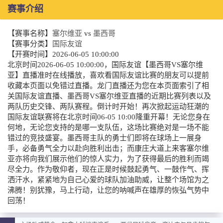
赛事介绍
【赛事名称】
塞尔维亚
vs
墨西哥
【赛事分类】
国际友谊
【开赛时间】
2026-06-05 10:00:00
北京时间2026-06-05 10:00:00，国际友谊【墨西哥VS塞尔维
亚】直播准时在线播放，喜欢看国际友谊比赛的朋友可以提前
收藏本页面以免错过直播。龙门直播还为您在本页面索引了相
关国际友谊直播、墨西哥VS塞尔维亚直播的近期比赛列表以及
两队历史交锋、两队赛程。倒计时开始！再次掀起运动狂潮的
国际友谊联赛将在北京时间06-05 10:00隆重开幕！无论您身在
何地，无论您支持的是哪一支队伍，这场比赛绝对是一场不能
错过的竞技盛宴。墨西哥主队的勇士们即将在球场上一展身
手，必备勇气全力以赴向胜利出击；而康庄大道上来客塞尔维
亚亦将向我们展示他们的惊人实力，为了获得最后的胜利而竭
尽全力。作为敬仰者，现在正是时候鼓起勇气、一鼓作气、挥
洒汗水，紧紧地为自己心爱的球队加油助威，让整个场馆为之
沸腾！别犹豫，马上行动，让您的呐喊声在雄厚的恢弘气势中
回荡！