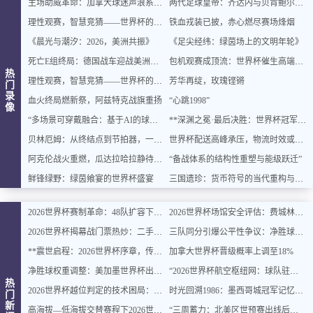
主场助威革命：加拿大球迷声浪系统全面升级
两代足球皇帝：齐达内与贝肯鲍尔的史诗对话
理性观赛，智慧竞猜——世界杯的乐趣与平衡之道
铁血戎装已披，赤心燃尽赛场烽烟
《晨光与潮汐：2026，美洲共振》
《足尖经纬：绿茵场上的文明年轮》
死亡E组终局：德国战车迎战美洲双雄，出线密码即将揭晓
包机观赛成顶流：世界杯催生高端出行新风口
热
理性观赛，智慧竞猜——世界杯的乐趣与平衡之道
芳华再绽，玫瑰铿锵
门
录
血火终局燃新祭，阿兹特克战旗重扬
“心跳1998”
像
“多场景可穿戴融合：基于AI的球迷体征数据实时整合与智能增强”
**深渊之冕·最后决胜：世界杯冠军终章**
贝林厄姆：从终结点到节拍器，一位中场大师的进化论
世界杯配送高峰承压，物流时效或遇延迟挑战
阿克伦战火重燃，瓜达拉哈拉静待交锋
“备战体系的结构性重塑与能级跃迁”
鲜锋绿野：绿茵飨宴的世界杯盛宴
三国遗珍：货币符号的当代重构与文化价值再生
2026世界杯赛制革命：48队扩容下的32强淘汰赛对阵逻辑与规则重塑深度解读
2026世界杯场馆安全评估：费城林肯金融球场观众疏散通道宽度合规性深度分析
2026世界杯揭幕战门票热炒：二手价翻倍仍被瞬间抢空
三队同分引爆公平性争议：净胜球规则再遭质疑
**震世启程：2026世界杯序章，传奇燃动**
加拿大世界杯晋级概率上调至18%
净胜球权重调整：美加墨世界杯出线规则或迎结构性变化
“2026世界杯航空枢纽网：球队驻地与赛场的快速衔接设计”
热
2026世界杯越位判定的技术困局：毫米级精确与物理极限的博弈边界
时光回溯1986：墨西哥城冠军记忆主题民宿，重燃你的世界杯情怀
门
新
高海拔—低海拔交替赛程下2026世界杯球员血氧饱和度的动态追踪与影响机制分析
“三周蓄力：北美区世预赛出线后的体能优化策略”