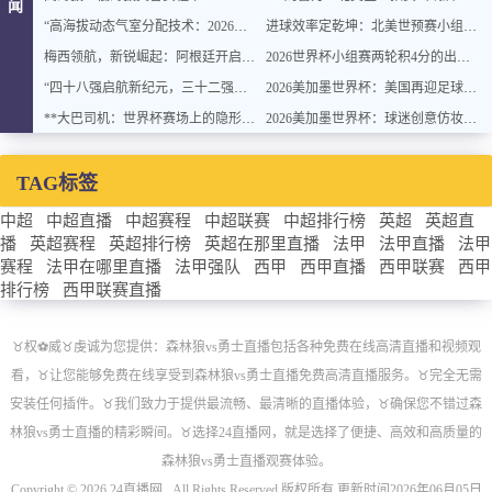
闻
“高海拔动态气室分配技术：2026世界杯官方用球方案”
进球效率定乾坤：北美世预赛小组排名背后的转化率密码
梅西领航，新锐崛起：阿根廷开启卫冕新征程
2026世界杯小组赛两轮积4分的出线概率与晋级稳定性分析
“四十八强启航新纪元，三十二强封存旧章：2026世界杯重塑格局”
2026美加墨世界杯：美国再迎足球盛宴
**大巴司机：世界杯赛场上的隐形战术指挥官与极限驾驶训练**
2026美加墨世界杯：球迷创意仿妆致敬球星
TAG标签
中超
中超直播
中超赛程
中超联赛
中超排行榜
英超
英超直
播
英超赛程
英超排行榜
英超在那里直播
法甲
法甲直播
法甲
赛程
法甲在哪里直播
法甲强队
西甲
西甲直播
西甲联赛
西甲
排行榜
西甲联赛直播
♉️权⚽威♉️虔诚为您提供：森林狼vs勇士直播包括各种免费在线高清直播和视频观
看，♉️让您能够免费在线享受到森林狼vs勇士直播免费高清直播服务。♉️完全无需
安装任何插件。♉️我们致力于提供最流畅、最清晰的直播体验，♉️确保您不错过森
林狼vs勇士直播的精彩瞬间。♉️选择24直播网，就是选择了便捷、高效和高质量的
森林狼vs勇士直播观赛体验。
Copyright © 2026 24直播网 . All Rights Reserved 版权所有 更新时间2026年06月05日