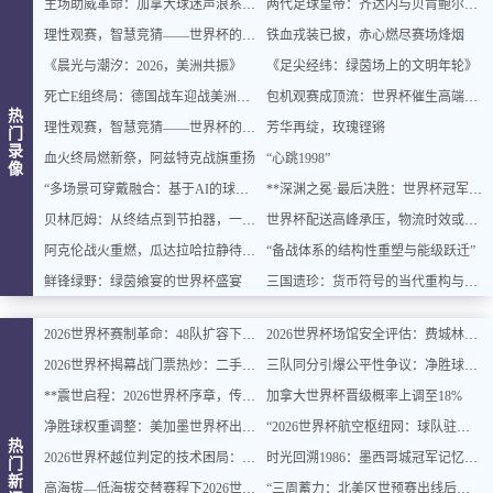
主场助威革命：加拿大球迷声浪系统全面升级
两代足球皇帝：齐达内与贝肯鲍尔的史诗对话
理性观赛，智慧竞猜——世界杯的乐趣与平衡之道
铁血戎装已披，赤心燃尽赛场烽烟
《晨光与潮汐：2026，美洲共振》
《足尖经纬：绿茵场上的文明年轮》
死亡E组终局：德国战车迎战美洲双雄，出线密码即将揭晓
包机观赛成顶流：世界杯催生高端出行新风口
热
理性观赛，智慧竞猜——世界杯的乐趣与平衡之道
芳华再绽，玫瑰铿锵
门
录
血火终局燃新祭，阿兹特克战旗重扬
“心跳1998”
像
“多场景可穿戴融合：基于AI的球迷体征数据实时整合与智能增强”
**深渊之冕·最后决胜：世界杯冠军终章**
贝林厄姆：从终结点到节拍器，一位中场大师的进化论
世界杯配送高峰承压，物流时效或遇延迟挑战
阿克伦战火重燃，瓜达拉哈拉静待交锋
“备战体系的结构性重塑与能级跃迁”
鲜锋绿野：绿茵飨宴的世界杯盛宴
三国遗珍：货币符号的当代重构与文化价值再生
2026世界杯赛制革命：48队扩容下的32强淘汰赛对阵逻辑与规则重塑深度解读
2026世界杯场馆安全评估：费城林肯金融球场观众疏散通道宽度合规性深度分析
2026世界杯揭幕战门票热炒：二手价翻倍仍被瞬间抢空
三队同分引爆公平性争议：净胜球规则再遭质疑
**震世启程：2026世界杯序章，传奇燃动**
加拿大世界杯晋级概率上调至18%
净胜球权重调整：美加墨世界杯出线规则或迎结构性变化
“2026世界杯航空枢纽网：球队驻地与赛场的快速衔接设计”
热
2026世界杯越位判定的技术困局：毫米级精确与物理极限的博弈边界
时光回溯1986：墨西哥城冠军记忆主题民宿，重燃你的世界杯情怀
门
新
高海拔—低海拔交替赛程下2026世界杯球员血氧饱和度的动态追踪与影响机制分析
“三周蓄力：北美区世预赛出线后的体能优化策略”