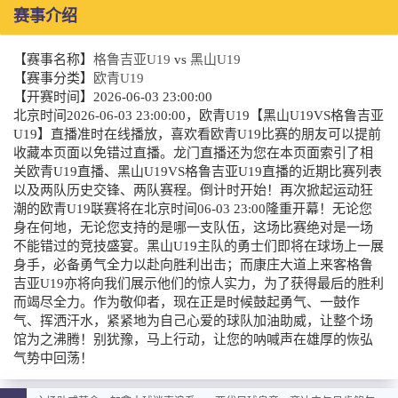
赛事介绍
【赛事名称】
格鲁吉亚U19
vs
黑山U19
【赛事分类】
欧青U19
【开赛时间】
2026-06-03 23:00:00
北京时间2026-06-03 23:00:00，欧青U19【黑山U19VS格鲁吉亚
U19】直播准时在线播放，喜欢看欧青U19比赛的朋友可以提前
收藏本页面以免错过直播。龙门直播还为您在本页面索引了相
关欧青U19直播、黑山U19VS格鲁吉亚U19直播的近期比赛列表
以及两队历史交锋、两队赛程。倒计时开始！再次掀起运动狂
潮的欧青U19联赛将在北京时间06-03 23:00隆重开幕！无论您
身在何地，无论您支持的是哪一支队伍，这场比赛绝对是一场
不能错过的竞技盛宴。黑山U19主队的勇士们即将在球场上一展
身手，必备勇气全力以赴向胜利出击；而康庄大道上来客格鲁
吉亚U19亦将向我们展示他们的惊人实力，为了获得最后的胜利
而竭尽全力。作为敬仰者，现在正是时候鼓起勇气、一鼓作
气、挥洒汗水，紧紧地为自己心爱的球队加油助威，让整个场
馆为之沸腾！别犹豫，马上行动，让您的呐喊声在雄厚的恢弘
气势中回荡！