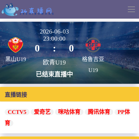
导
航
2026-06-03
23:00:00
0
:
0
黑山U19
格鲁吉亚
欧青U19
U19
已结束直播中
直播链接
CCTV5
爱奇艺
咪咕体育
腾讯体育
PP体
育