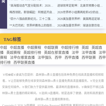
闻
“高海拔动态气室分配技术：2026世界杯官方用球方案”
进球效率定乾坤：北美世预赛小组排名背后的转化率密码
梅西领航，新锐崛起：阿根廷开启卫冕新征程
2026世界杯小组赛两轮积4分的出线概率与晋级稳定性分析
“四十八强启航新纪元，三十二强封存旧章：2026世界杯重塑格局”
2026美加墨世界杯：美国再迎足球盛宴
**大巴司机：世界杯赛场上的隐形战术指挥官与极限驾驶训练**
2026美加墨世界杯：球迷创意仿妆致敬球星
TAG标签
中超
中超直播
中超赛程
中超联赛
中超排行榜
英超
英超直
播
英超赛程
英超排行榜
英超在那里直播
法甲
法甲直播
法甲
赛程
法甲在哪里直播
法甲强队
西甲
西甲直播
西甲联赛
西甲
排行榜
西甲联赛直播
♉️权⚽威♉️虔诚为您提供：森林狼vs勇士直播包括各种免费在线高清直播和视频观
看，♉️让您能够免费在线享受到森林狼vs勇士直播免费高清直播服务。♉️完全无需
安装任何插件。♉️我们致力于提供最流畅、最清晰的直播体验，♉️确保您不错过森
林狼vs勇士直播的精彩瞬间。♉️选择24直播网，就是选择了便捷、高效和高质量的
森林狼vs勇士直播观赛体验。
Copyright © 2026 24直播网 . All Rights Reserved 版权所有 更新时间2026年06月03日