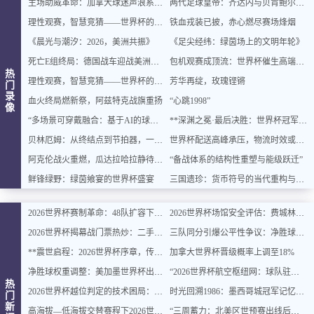
主场助威革命：加拿大球迷声浪系统全面升级
两代足球皇帝：齐达内与贝肯鲍尔的史诗对话
理性观赛，智慧竞猜——世界杯的乐趣与平衡之道
铁血戎装已披，赤心燃尽赛场烽烟
《晨光与潮汐：2026，美洲共振》
《足尖经纬：绿茵场上的文明年轮》
死亡E组终局：德国战车迎战美洲双雄，出线密码即将揭晓
包机观赛成顶流：世界杯催生高端出行新风口
热
理性观赛，智慧竞猜——世界杯的乐趣与平衡之道
芳华再绽，玫瑰铿锵
门
录
血火终局燃新祭，阿兹特克战旗重扬
“心跳1998”
像
“多场景可穿戴融合：基于AI的球迷体征数据实时整合与智能增强”
**深渊之冕·最后决胜：世界杯冠军终章**
贝林厄姆：从终结点到节拍器，一位中场大师的进化论
世界杯配送高峰承压，物流时效或遇延迟挑战
阿克伦战火重燃，瓜达拉哈拉静待交锋
“备战体系的结构性重塑与能级跃迁”
鲜锋绿野：绿茵飨宴的世界杯盛宴
三国遗珍：货币符号的当代重构与文化价值再生
2026世界杯赛制革命：48队扩容下的32强淘汰赛对阵逻辑与规则重塑深度解读
2026世界杯场馆安全评估：费城林肯金融球场观众疏散通道宽度合规性深度分析
2026世界杯揭幕战门票热炒：二手价翻倍仍被瞬间抢空
三队同分引爆公平性争议：净胜球规则再遭质疑
**震世启程：2026世界杯序章，传奇燃动**
加拿大世界杯晋级概率上调至18%
净胜球权重调整：美加墨世界杯出线规则或迎结构性变化
“2026世界杯航空枢纽网：球队驻地与赛场的快速衔接设计”
热
2026世界杯越位判定的技术困局：毫米级精确与物理极限的博弈边界
时光回溯1986：墨西哥城冠军记忆主题民宿，重燃你的世界杯情怀
门
新
高海拔—低海拔交替赛程下2026世界杯球员血氧饱和度的动态追踪与影响机制分析
“三周蓄力：北美区世预赛出线后的体能优化策略”