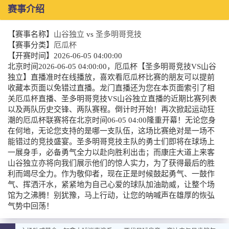
赛事介绍
【赛事名称】
山谷独立
vs
圣多明哥竞技
【赛事分类】
厄瓜杯
【开赛时间】
2026-06-05 04:00:00
北京时间2026-06-05 04:00:00，厄瓜杯【圣多明哥竞技VS山谷
独立】直播准时在线播放，喜欢看厄瓜杯比赛的朋友可以提前
收藏本页面以免错过直播。龙门直播还为您在本页面索引了相
关厄瓜杯直播、圣多明哥竞技VS山谷独立直播的近期比赛列表
以及两队历史交锋、两队赛程。倒计时开始！再次掀起运动狂
潮的厄瓜杯联赛将在北京时间06-05 04:00隆重开幕！无论您身
在何地，无论您支持的是哪一支队伍，这场比赛绝对是一场不
能错过的竞技盛宴。圣多明哥竞技主队的勇士们即将在球场上
一展身手，必备勇气全力以赴向胜利出击；而康庄大道上来客
山谷独立亦将向我们展示他们的惊人实力，为了获得最后的胜
利而竭尽全力。作为敬仰者，现在正是时候鼓起勇气、一鼓作
气、挥洒汗水，紧紧地为自己心爱的球队加油助威，让整个场
馆为之沸腾！别犹豫，马上行动，让您的呐喊声在雄厚的恢弘
气势中回荡！