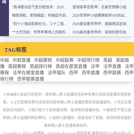
闻
“高海拔动态气室分配技术：2026世界杯官方用球方案”
进球效率定乾坤：北美世预赛小组排名背后的转化率密码
梅西领航，新锐崛起：阿根廷开启卫冕新征程
2026世界杯小组赛两轮积4分的出线概率与晋级稳定性分析
“四十八强启航新纪元，三十二强封存旧章：2026世界杯重塑格局”
2026美加墨世界杯：美国再迎足球盛宴
**大巴司机：世界杯赛场上的隐形战术指挥官与极限驾驶训练**
2026美加墨世界杯：球迷创意仿妆致敬球星
TAG标签
中超
中超直播
中超赛程
中超联赛
中超排行榜
英超
英超直
播
英超赛程
英超排行榜
英超在那里直播
法甲
法甲直播
法甲
赛程
法甲在哪里直播
法甲强队
西甲
西甲直播
西甲联赛
西甲
排行榜
西甲联赛直播
♉️权⚽威♉️虔诚为您提供：森林狼vs勇士直播包括各种免费在线高清直播和视频观
看，♉️让您能够免费在线享受到森林狼vs勇士直播免费高清直播服务。♉️完全无需
安装任何插件。♉️我们致力于提供最流畅、最清晰的直播体验，♉️确保您不错过森
林狼vs勇士直播的精彩瞬间。♉️选择24直播网，就是选择了便捷、高效和高质量的
森林狼vs勇士直播观赛体验。
Copyright © 2026 24直播网 . All Rights Reserved 版权所有 更新时间2026年06月05日