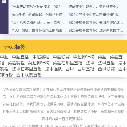
闻
“高海拔动态气室分配技术：2026世界杯官方用球方案”
进球效率定乾坤：北美世预赛小组排名背后的转化率密码
梅西领航，新锐崛起：阿根廷开启卫冕新征程
2026世界杯小组赛两轮积4分的出线概率与晋级稳定性分析
“四十八强启航新纪元，三十二强封存旧章：2026世界杯重塑格局”
2026美加墨世界杯：美国再迎足球盛宴
**大巴司机：世界杯赛场上的隐形战术指挥官与极限驾驶训练**
2026美加墨世界杯：球迷创意仿妆致敬球星
TAG标签
中超
中超直播
中超赛程
中超联赛
中超排行榜
英超
英超直
播
英超赛程
英超排行榜
英超在那里直播
法甲
法甲直播
法甲
赛程
法甲在哪里直播
法甲强队
西甲
西甲直播
西甲联赛
西甲
排行榜
西甲联赛直播
♉️权⚽威♉️虔诚为您提供：森林狼vs勇士直播包括各种免费在线高清直播和视频观
看，♉️让您能够免费在线享受到森林狼vs勇士直播免费高清直播服务。♉️完全无需
安装任何插件。♉️我们致力于提供最流畅、最清晰的直播体验，♉️确保您不错过森
林狼vs勇士直播的精彩瞬间。♉️选择24直播网，就是选择了便捷、高效和高质量的
森林狼vs勇士直播观赛体验。
Copyright © 2026 24直播网 . All Rights Reserved 版权所有 更新时间2026年06月05日