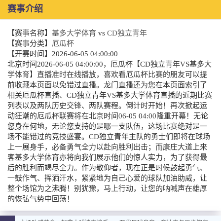
赛事介绍
【赛事名称】
基多大学体育
vs
CD独立青年
【赛事分类】
厄瓜杯
【开赛时间】
2026-06-05 04:00:00
北京时间2026-06-05 04:00:00，厄瓜杯【CD独立青年VS基多大
学体育】直播准时在线播放，喜欢看厄瓜杯比赛的朋友可以提
前收藏本页面以免错过直播。龙门直播还为您在本页面索引了
相关厄瓜杯直播、CD独立青年VS基多大学体育直播的近期比赛
列表以及两队历史交锋、两队赛程。倒计时开始！再次掀起运
动狂潮的厄瓜杯联赛将在北京时间06-05 04:00隆重开幕！无论
您身在何地，无论您支持的是哪一支队伍，这场比赛绝对是一
场不能错过的竞技盛宴。CD独立青年主队的勇士们即将在球场
上一展身手，必备勇气全力以赴向胜利出击；而康庄大道上来
客基多大学体育亦将向我们展示他们的惊人实力，为了获得最
后的胜利而竭尽全力。作为敬仰者，现在正是时候鼓起勇气、
一鼓作气、挥洒汗水，紧紧地为自己心爱的球队加油助威，让
整个场馆为之沸腾！别犹豫，马上行动，让您的呐喊声在雄厚
的恢弘气势中回荡！