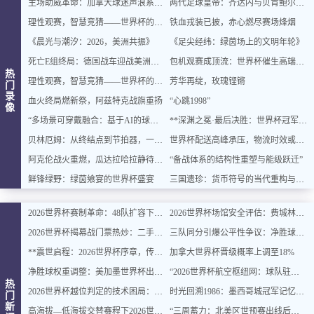
主场助威革命：加拿大球迷声浪系统全面升级
两代足球皇帝：齐达内与贝肯鲍尔的史诗对话
理性观赛，智慧竞猜——世界杯的乐趣与平衡之道
铁血戎装已披，赤心燃尽赛场烽烟
《晨光与潮汐：2026，美洲共振》
《足尖经纬：绿茵场上的文明年轮》
死亡E组终局：德国战车迎战美洲双雄，出线密码即将揭晓
包机观赛成顶流：世界杯催生高端出行新风口
热
理性观赛，智慧竞猜——世界杯的乐趣与平衡之道
芳华再绽，玫瑰铿锵
门
录
血火终局燃新祭，阿兹特克战旗重扬
“心跳1998”
像
“多场景可穿戴融合：基于AI的球迷体征数据实时整合与智能增强”
**深渊之冕·最后决胜：世界杯冠军终章**
贝林厄姆：从终结点到节拍器，一位中场大师的进化论
世界杯配送高峰承压，物流时效或遇延迟挑战
阿克伦战火重燃，瓜达拉哈拉静待交锋
“备战体系的结构性重塑与能级跃迁”
鲜锋绿野：绿茵飨宴的世界杯盛宴
三国遗珍：货币符号的当代重构与文化价值再生
2026世界杯赛制革命：48队扩容下的32强淘汰赛对阵逻辑与规则重塑深度解读
2026世界杯场馆安全评估：费城林肯金融球场观众疏散通道宽度合规性深度分析
2026世界杯揭幕战门票热炒：二手价翻倍仍被瞬间抢空
三队同分引爆公平性争议：净胜球规则再遭质疑
**震世启程：2026世界杯序章，传奇燃动**
加拿大世界杯晋级概率上调至18%
净胜球权重调整：美加墨世界杯出线规则或迎结构性变化
“2026世界杯航空枢纽网：球队驻地与赛场的快速衔接设计”
热
2026世界杯越位判定的技术困局：毫米级精确与物理极限的博弈边界
时光回溯1986：墨西哥城冠军记忆主题民宿，重燃你的世界杯情怀
门
新
高海拔—低海拔交替赛程下2026世界杯球员血氧饱和度的动态追踪与影响机制分析
“三周蓄力：北美区世预赛出线后的体能优化策略”