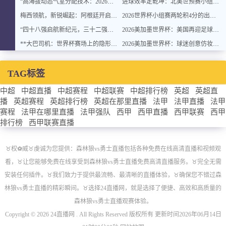
“高海拔动态气室分配技术：2026世界杯官方用球方案”
进球效率定乾坤：北美世预赛小组排名背后的转化率密码
梅西领航，新锐崛起：阿根廷开启卫冕新征程
2026世界杯小组赛两轮积4分的出线概率与晋级稳定性分析
“四十八强启航新纪元，三十二强封存旧章：2026世界杯重塑格局”
2026美加墨世界杯：美国再迎足球盛宴
**大巴司机：世界杯赛场上的隐形战术指挥官与极限驾驶训练**
2026美加墨世界杯：球迷创意仿妆致敬球星
TAG标签
中超
中超直播
中超赛程
中超联赛
中超排行榜
英超
英超直
播
英超赛程
英超排行榜
英超在那里直播
法甲
法甲直播
法甲
赛程
法甲在哪里直播
法甲强队
西甲
西甲直播
西甲联赛
西甲
排行榜
西甲联赛直播
♉️权⚽威♉️虔诚为您提供：森林狼vs勇士直播包括各种免费在线高清直播和视频观
看，♉️让您能够免费在线享受到森林狼vs勇士直播免费高清直播服务。♉️完全无需
安装任何插件。♉️我们致力于提供最流畅、最清晰的直播体验，♉️确保您不错过森
林狼vs勇士直播的精彩瞬间。♉️选择24直播网，就是选择了便捷、高效和高质量的
森林狼vs勇士直播观赛体验。
Copyright © 2026 24直播网 . All Rights Reserved 版权所有 更新时间2026年06月14日