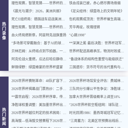
理性观赛，智慧竞猜——世界杯的乐趣与平衡之道
铁血戎装已披，赤心燃尽赛场烽烟
《晨光与潮汐：2026，美洲共振》
《足尖经纬：绿茵场上的文明年轮》
死亡E组终局：德国战车迎战美洲双雄，出线密码即将揭晓
包机观赛成顶流：世界杯催生高端出行新风口
热
理性观赛，智慧竞猜——世界杯的乐趣与平衡之道
芳华再绽，玫瑰铿锵
门
录
血火终局燃新祭，阿兹特克战旗重扬
“心跳1998”
像
“多场景可穿戴融合：基于AI的球迷体征数据实时整合与智能增强”
**深渊之冕·最后决胜：世界杯冠军终章**
贝林厄姆：从终结点到节拍器，一位中场大师的进化论
世界杯配送高峰承压，物流时效或遇延迟挑战
阿克伦战火重燃，瓜达拉哈拉静待交锋
“备战体系的结构性重塑与能级跃迁”
鲜锋绿野：绿茵飨宴的世界杯盛宴
三国遗珍：货币符号的当代重构与文化价值再生
2026世界杯赛制革命：48队扩容下的32强淘汰赛对阵逻辑与规则重塑深度解读
2026世界杯场馆安全评估：费城林肯金融球场观众疏散通道宽度合规性深度分析
2026世界杯揭幕战门票热炒：二手价翻倍仍被瞬间抢空
三队同分引爆公平性争议：净胜球规则再遭质疑
**震世启程：2026世界杯序章，传奇燃动**
加拿大世界杯晋级概率上调至18%
净胜球权重调整：美加墨世界杯出线规则或迎结构性变化
“2026世界杯航空枢纽网：球队驻地与赛场的快速衔接设计”
热
2026世界杯越位判定的技术困局：毫米级精确与物理极限的博弈边界
时光回溯1986：墨西哥城冠军记忆主题民宿，重燃你的世界杯情怀
门
新
高海拔—低海拔交替赛程下2026世界杯球员血氧饱和度的动态追踪与影响机制分析
“三周蓄力：北美区世预赛出线后的体能优化策略”
闻