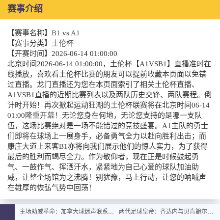
赛事介绍
【赛事名称】
B1
vs
A1
【赛事分类】
土伦杯
【开赛时间】
2026-06-14 01:00:00
北京时间2026-06-14 01:00:00，土伦杯【A1VSB1】直播准时在
线播放，喜欢看土伦杯比赛的朋友可以提前收藏本页面以免错
过直播。龙门直播还为您在本页面索引了相关土伦杯直播、
A1VSB1直播的近期比赛列表以及两队历史交锋、两队赛程。倒
计时开始！再次掀起运动狂潮的土伦杯联赛将在北京时间06-14
01:00隆重开幕！无论您身在何地，无论您支持的是哪一支队
伍，这场比赛绝对是一场不能错过的竞技盛宴。A1主队的勇士
们即将在球场上一展身手，必备勇气全力以赴向胜利出击；而
康庄大道上来客B1亦将向我们展示他们的惊人实力，为了获得
最后的胜利而竭尽全力。作为敬仰者，现在正是时候鼓起勇
气、一鼓作气、挥洒汗水，紧紧地为自己心爱的球队加油助
威，让整个场馆为之沸腾！别犹豫，马上行动，让您的呐喊声
在雄厚的恢弘气势中回荡！
主场助威革命：加拿大球迷声浪系统全面升级
两代足球皇帝：齐达内与贝肯鲍尔的史诗对话