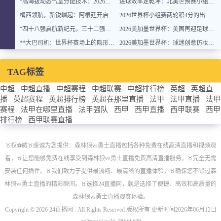
“高海拔动态气室分配技术：2026世界杯官方用球方案”
进球效率定乾坤：北美世预赛小组排名背后的转化率密码
梅西领航，新锐崛起：阿根廷开启卫冕新征程
2026世界杯小组赛两轮积4分的出线概率与晋级稳定性分析
“四十八强启航新纪元，三十二强封存旧章：2026世界杯重塑格局”
2026美加墨世界杯：美国再迎足球盛宴
**大巴司机：世界杯赛场上的隐形战术指挥官与极限驾驶训练**
2026美加墨世界杯：球迷创意仿妆致敬球星
TAG标签
中超
中超直播
中超赛程
中超联赛
中超排行榜
英超
英超直
播
英超赛程
英超排行榜
英超在那里直播
法甲
法甲直播
法甲
赛程
法甲在哪里直播
法甲强队
西甲
西甲直播
西甲联赛
西甲
排行榜
西甲联赛直播
♉️权⚽威♉️虔诚为您提供：森林狼vs勇士直播包括各种免费在线高清直播和视频观
看，♉️让您能够免费在线享受到森林狼vs勇士直播免费高清直播服务。♉️完全无需
安装任何插件。♉️我们致力于提供最流畅、最清晰的直播体验，♉️确保您不错过森
林狼vs勇士直播的精彩瞬间。♉️选择24直播网，就是选择了便捷、高效和高质量的
森林狼vs勇士直播观赛体验。
Copyright © 2026 24直播网 . All Rights Reserved 版权所有 更新时间2026年06月12日