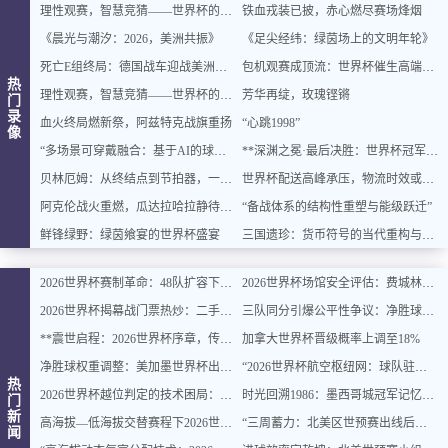
理性观赛，智慧竞猜——世界杯的乐趣与平衡之道
铁血戎装已披，赤心燃尽赛场烽烟
《晨光与潮汐：2026，美洲共振》
《足尖经纬：绿茵场上的文明年轮》
死亡E组终局：德国战车迎战美洲双雄，出线密码即将揭晓
包机观赛成顶流：世界杯催生高端出行新风口
热
理性观赛，智慧竞猜——世界杯的乐趣与平衡之道
芳华再绽，玫瑰铿锵
门
录
血火终局燃新祭，阿兹特克战旗重扬
“心跳1998”
像
“多场景可穿戴融合：基于AI的球迷体征数据实时整合与智能增强”
**深渊之冕·最后决胜：世界杯冠军终章**
贝林厄姆：从终结点到节拍器，一位中场大师的进化论
世界杯配送高峰承压，物流时效或遇延迟挑战
阿克伦战火重燃，瓜达拉哈拉静待交锋
“备战体系的结构性重塑与能级跃迁”
鲜锋绿野：绿茵飨宴的世界杯盛宴
三国遗珍：货币符号的当代重构与文化价值再生
2026世界杯赛制革命：48队扩容下的32强淘汰赛对阵逻辑与规则重塑深度解读
2026世界杯场馆安全评估：费城林肯金融球场观众疏散通道宽度合规性深度分析
2026世界杯揭幕战门票热炒：二手价翻倍仍被瞬间抢空
三队同分引爆公平性争议：净胜球规则再遭质疑
**震世启程：2026世界杯序章，传奇燃动**
加拿大世界杯晋级概率上调至18%
净胜球权重调整：美加墨世界杯出线规则或迎结构性变化
“2026世界杯航空枢纽网：球队驻地与赛场的快速衔接设计”
热
2026世界杯越位判定的技术困局：毫米级精确与物理极限的博弈边界
时光回溯1986：墨西哥城冠军记忆主题民宿，重燃你的世界杯情怀
门
新
高海拔—低海拔交替赛程下2026世界杯球员血氧饱和度的动态追踪与影响机制分析
“三周蓄力：北美区世预赛出线后的体能优化策略”
闻