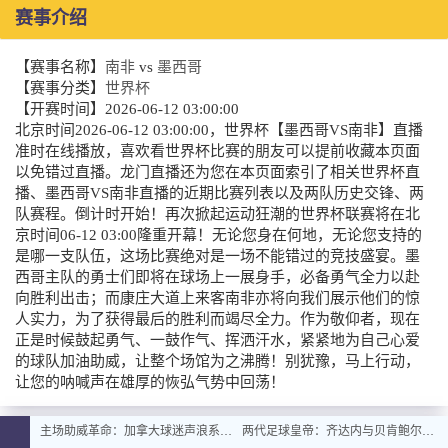
赛事介绍
【赛事名称】
南非
vs
墨西哥
【赛事分类】
世界杯
【开赛时间】
2026-06-12 03:00:00
北京时间2026-06-12 03:00:00，世界杯【墨西哥VS南非】直播
准时在线播放，喜欢看世界杯比赛的朋友可以提前收藏本页面
以免错过直播。龙门直播还为您在本页面索引了相关世界杯直
播、墨西哥VS南非直播的近期比赛列表以及两队历史交锋、两
队赛程。倒计时开始！再次掀起运动狂潮的世界杯联赛将在北
京时间06-12 03:00隆重开幕！无论您身在何地，无论您支持的
是哪一支队伍，这场比赛绝对是一场不能错过的竞技盛宴。墨
西哥主队的勇士们即将在球场上一展身手，必备勇气全力以赴
向胜利出击；而康庄大道上来客南非亦将向我们展示他们的惊
人实力，为了获得最后的胜利而竭尽全力。作为敬仰者，现在
正是时候鼓起勇气、一鼓作气、挥洒汗水，紧紧地为自己心爱
的球队加油助威，让整个场馆为之沸腾！别犹豫，马上行动，
让您的呐喊声在雄厚的恢弘气势中回荡！
主场助威革命：加拿大球迷声浪系统全面升级
两代足球皇帝：齐达内与贝肯鲍尔的史诗对话