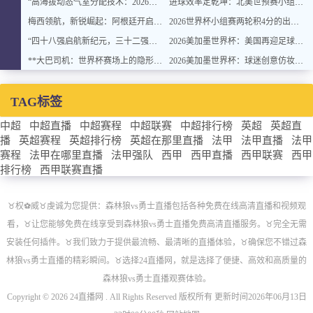
“高海拔动态气室分配技术：2026世界杯官方用球方案”
进球效率定乾坤：北美世预赛小组排名背后的转化率密码
梅西领航，新锐崛起：阿根廷开启卫冕新征程
2026世界杯小组赛两轮积4分的出线概率与晋级稳定性分析
“四十八强启航新纪元，三十二强封存旧章：2026世界杯重塑格局”
2026美加墨世界杯：美国再迎足球盛宴
**大巴司机：世界杯赛场上的隐形战术指挥官与极限驾驶训练**
2026美加墨世界杯：球迷创意仿妆致敬球星
TAG标签
中超
中超直播
中超赛程
中超联赛
中超排行榜
英超
英超直
播
英超赛程
英超排行榜
英超在那里直播
法甲
法甲直播
法甲
赛程
法甲在哪里直播
法甲强队
西甲
西甲直播
西甲联赛
西甲
排行榜
西甲联赛直播
♉️权⚽威♉️虔诚为您提供：森林狼vs勇士直播包括各种免费在线高清直播和视频观
看，♉️让您能够免费在线享受到森林狼vs勇士直播免费高清直播服务。♉️完全无需
安装任何插件。♉️我们致力于提供最流畅、最清晰的直播体验，♉️确保您不错过森
林狼vs勇士直播的精彩瞬间。♉️选择24直播网，就是选择了便捷、高效和高质量的
森林狼vs勇士直播观赛体验。
Copyright © 2026 24直播网 . All Rights Reserved 版权所有 更新时间2026年06月13日