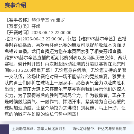
赛事介绍
【赛事名称】
赫尔辛基
vs
雅罗
【赛事分类】
芬超
【开赛时间】
2026-06-13 22:00:00
北京时间2026-06-13 22:00:00，芬超【雅罗VS赫尔辛基】直播
准时在线播放，喜欢看芬超比赛的朋友可以提前收藏本页面以
免错过直播。龙门直播还为您在本页面索引了相关芬超直播、
雅罗VS赫尔辛基直播的近期比赛列表以及两队历史交锋、两队
赛程。倒计时开始！再次掀起运动狂潮的芬超联赛将在北京时
间06-13 22:00隆重开幕！无论您身在何地，无论您支持的是哪
一支队伍，这场比赛绝对是一场不能错过的竞技盛宴。雅罗主
队的勇士们即将在球场上一展身手，必备勇气全力以赴向胜利
出击；而康庄大道上来客赫尔辛基亦将向我们展示他们的惊人
实力，为了获得最后的胜利而竭尽全力。作为敬仰者，现在正
是时候鼓起勇气、一鼓作气、挥洒汗水，紧紧地为自己心爱的
球队加油助威，让整个场馆为之沸腾！别犹豫，马上行动，让
您的呐喊声在雄厚的恢弘气势中回荡！
主场助威革命：加拿大球迷声浪系统全面升级
两代足球皇帝：齐达内与贝肯鲍尔的史诗对话