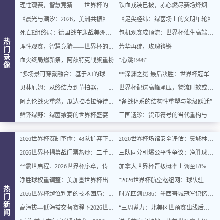
理性观赛，智慧竞猜——世界杯的乐趣与平衡之道
铁血戎装已披，赤心燃尽赛场烽烟
《晨光与潮汐：2026，美洲共振》
《足尖经纬：绿茵场上的文明年轮》
死亡E组终局：德国战车迎战美洲双雄，出线密码即将揭晓
包机观赛成顶流：世界杯催生高端出行新风口
热
理性观赛，智慧竞猜——世界杯的乐趣与平衡之道
芳华再绽，玫瑰铿锵
门
录
血火终局燃新祭，阿兹特克战旗重扬
“心跳1998”
像
“多场景可穿戴融合：基于AI的球迷体征数据实时整合与智能增强”
**深渊之冕·最后决胜：世界杯冠军终章**
贝林厄姆：从终结点到节拍器，一位中场大师的进化论
世界杯配送高峰承压，物流时效或遇延迟挑战
阿克伦战火重燃，瓜达拉哈拉静待交锋
“备战体系的结构性重塑与能级跃迁”
鲜锋绿野：绿茵飨宴的世界杯盛宴
三国遗珍：货币符号的当代重构与文化价值再生
2026世界杯赛制革命：48队扩容下的32强淘汰赛对阵逻辑与规则重塑深度解读
2026世界杯场馆安全评估：费城林肯金融球场观众疏散通道宽度合规性深度分析
2026世界杯揭幕战门票热炒：二手价翻倍仍被瞬间抢空
三队同分引爆公平性争议：净胜球规则再遭质疑
**震世启程：2026世界杯序章，传奇燃动**
加拿大世界杯晋级概率上调至18%
净胜球权重调整：美加墨世界杯出线规则或迎结构性变化
“2026世界杯航空枢纽网：球队驻地与赛场的快速衔接设计”
热
2026世界杯越位判定的技术困局：毫米级精确与物理极限的博弈边界
时光回溯1986：墨西哥城冠军记忆主题民宿，重燃你的世界杯情怀
门
新
高海拔—低海拔交替赛程下2026世界杯球员血氧饱和度的动态追踪与影响机制分析
“三周蓄力：北美区世预赛出线后的体能优化策略”
闻