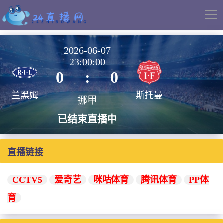
导
航
2026-06-07
23:00:00
0
:
0
兰黑姆
斯托曼
挪甲
已结束直播中
直播链接
CCTV5
爱奇艺
咪咕体育
腾讯体育
PP体
育