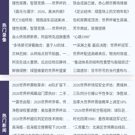
理性观赛，智慧竞猜——世界杯的乐趣与平衡之道
铁血戎装已披，赤心燃尽赛场烽烟
《晨光与潮汐：2026，美洲共振》
《足尖经纬：绿茵场上的文明年轮》
死亡E组终局：德国战车迎战美洲双雄，出线密码即将揭晓
包机观赛成顶流：世界杯催生高端出行新风口
热
理性观赛，智慧竞猜——世界杯的乐趣与平衡之道
芳华再绽，玫瑰铿锵
门
录
血火终局燃新祭，阿兹特克战旗重扬
“心跳1998”
像
“多场景可穿戴融合：基于AI的球迷体征数据实时整合与智能增强”
**深渊之冕·最后决胜：世界杯冠军终章**
贝林厄姆：从终结点到节拍器，一位中场大师的进化论
世界杯配送高峰承压，物流时效或遇延迟挑战
阿克伦战火重燃，瓜达拉哈拉静待交锋
“备战体系的结构性重塑与能级跃迁”
鲜锋绿野：绿茵飨宴的世界杯盛宴
三国遗珍：货币符号的当代重构与文化价值再生
2026世界杯赛制革命：48队扩容下的32强淘汰赛对阵逻辑与规则重塑深度解读
2026世界杯场馆安全评估：费城林肯金融球场观众疏散通道宽度合规性深度分析
2026世界杯揭幕战门票热炒：二手价翻倍仍被瞬间抢空
三队同分引爆公平性争议：净胜球规则再遭质疑
**震世启程：2026世界杯序章，传奇燃动**
加拿大世界杯晋级概率上调至18%
净胜球权重调整：美加墨世界杯出线规则或迎结构性变化
“2026世界杯航空枢纽网：球队驻地与赛场的快速衔接设计”
热
2026世界杯越位判定的技术困局：毫米级精确与物理极限的博弈边界
时光回溯1986：墨西哥城冠军记忆主题民宿，重燃你的世界杯情怀
门
新
高海拔—低海拔交替赛程下2026世界杯球员血氧饱和度的动态追踪与影响机制分析
“三周蓄力：北美区世预赛出线后的体能优化策略”
闻