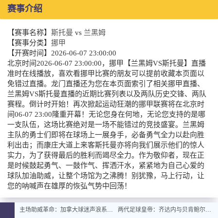
赛事介绍
【赛事名称】
斯托曼
vs
兰黑姆
【赛事分类】
挪甲
【开赛时间】
2026-06-07 23:00:00
北京时间2026-06-07 23:00:00，挪甲【兰黑姆VS斯托曼】直播
准时在线播放，喜欢看挪甲比赛的朋友可以提前收藏本页面以
免错过直播。龙门直播还为您在本页面索引了相关挪甲直播、
兰黑姆VS斯托曼直播的近期比赛列表以及两队历史交锋、两队
赛程。倒计时开始！再次掀起运动狂潮的挪甲联赛将在北京时
间06-07 23:00隆重开幕！无论您身在何地，无论您支持的是哪
一支队伍，这场比赛绝对是一场不能错过的竞技盛宴。兰黑姆
主队的勇士们即将在球场上一展身手，必备勇气全力以赴向胜
利出击；而康庄大道上来客斯托曼亦将向我们展示他们的惊人
实力，为了获得最后的胜利而竭尽全力。作为敬仰者，现在正
是时候鼓起勇气、一鼓作气、挥洒汗水，紧紧地为自己心爱的
球队加油助威，让整个场馆为之沸腾！别犹豫，马上行动，让
您的呐喊声在雄厚的恢弘气势中回荡！
主场助威革命：加拿大球迷声浪系统全面升级
两代足球皇帝：齐达内与贝肯鲍尔的史诗对话