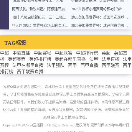
“高海拔动态气室分配技术：2026世界杯官方用球方案”
进球效率定乾坤：北美世预赛小组排名背后的转化率密码
梅西领航，新锐崛起：阿根廷开启卫冕新征程
2026世界杯小组赛两轮积4分的出线概率与晋级稳定性分析
“四十八强启航新纪元，三十二强封存旧章：2026世界杯重塑格局”
2026美加墨世界杯：美国再迎足球盛宴
**大巴司机：世界杯赛场上的隐形战术指挥官与极限驾驶训练**
2026美加墨世界杯：球迷创意仿妆致敬球星
TAG标签
中超
中超直播
中超赛程
中超联赛
中超排行榜
英超
英超直
播
英超赛程
英超排行榜
英超在那里直播
法甲
法甲直播
法甲
赛程
法甲在哪里直播
法甲强队
西甲
西甲直播
西甲联赛
西甲
排行榜
西甲联赛直播
♉️权⚽威♉️虔诚为您提供：森林狼vs勇士直播包括各种免费在线高清直播和视频观
看，♉️让您能够免费在线享受到森林狼vs勇士直播免费高清直播服务。♉️完全无需
安装任何插件。♉️我们致力于提供最流畅、最清晰的直播体验，♉️确保您不错过森
林狼vs勇士直播的精彩瞬间。♉️选择24直播网，就是选择了便捷、高效和高质量的
森林狼vs勇士直播观赛体验。
Copyright © 2026 24直播网 . All Rights Reserved 版权所有 更新时间2026年06月07日